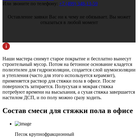
Или звоните по телефону:
+7 (499) 348-13-59
Оставление заявки Вас ни к чему не обязывает. Вы может
отказаться в любой момент
Наши мастера снимут старое покрытие и бесплатно вынесут
строительный мусор. Потом на бетонное основание кладется
полиэтилен для гидроизоляции, создается слой шумоизоляции
и утепления (часто для этого используется керамзит),
применяется раствор для стяжки пола в офисе. После
поверхность затирается. Полусухая и мокрая стяжка
потребуют времени на высыхания, а сухая стяжка завершается
настилом ДСП, и по полу можно сразу ходить.
Состав смеси для
стяжки пола в офисе
Песок крупнофракционный